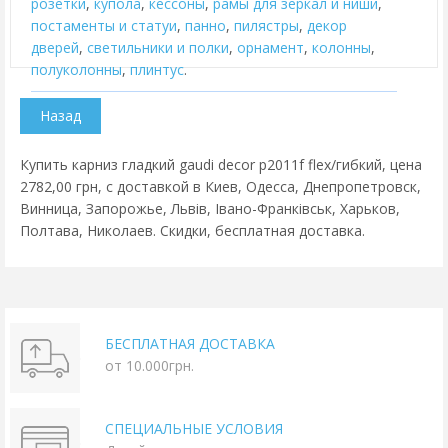
розетки
,
купола
,
кессоны
,
рамы для зеркал и ниши
,
постаменты и статуи
,
панно
,
пилястры
,
декор
дверей
,
cветильники и полки
,
орнамент
,
колонны
,
полуколонны
,
плинтус
.
Купить карниз гладкий gaudi decor p2011f flex/гибкий, цена
2782,00 грн, с доставкой в Киев, Одесса, Днепропетровск,
Винница, Запорожье, Львів, Івано-Франківськ, Харьков,
Полтава, Николаев. Скидки, бесплатная доставка.
БЕСПЛАТНАЯ ДОСТАВКА
от 10.000грн.
СПЕЦИАЛЬНЫЕ УСЛОВИЯ