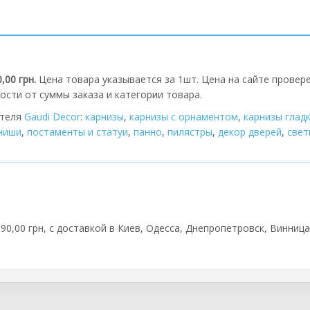
0,00 грн.
Цена товара указывается за 1шт. Цена на сайте провере
ости от суммы заказа и категории товара.
ителя
Gaudi Decor
:
карнизы
,
карнизы с орнаментом
,
карнизы глад
 ниши
,
постаменты и статуи
,
панно
,
пилястры
,
декор дверей
,
cвет
1590,00 грн, с доставкой в Киев, Одесса, Днепропетровск, Винниц