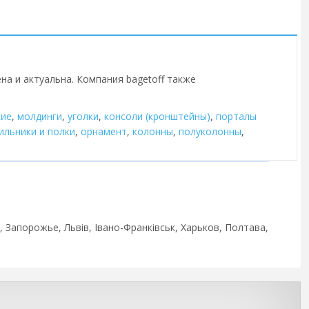
на и актуальна. Компания bagetoff также
кие
,
молдинги
,
уголки
,
консоли (кронштейны)
,
порталы
ильники и полки
,
орнамент
,
колонны
,
полуколонны
,
а, Запорожье, Львів, Івано-Франківськ, Харьков, Полтава,