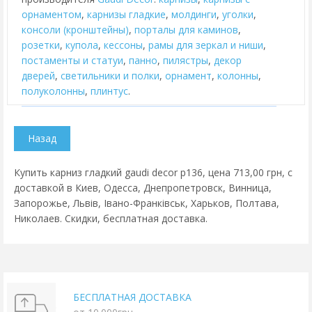
орнаментом
,
карнизы гладкие
,
молдинги
,
уголки
,
консоли (кронштейны)
,
порталы для каминов
,
розетки
,
купола
,
кессоны
,
рамы для зеркал и ниши
,
постаменты и статуи
,
панно
,
пилястры
,
декор
дверей
,
cветильники и полки
,
орнамент
,
колонны
,
полуколонны
,
плинтус
.
Купить карниз гладкий gaudi decor p136, цена 713,00 грн, с
доставкой в Киев, Одесса, Днепропетровск, Винница,
Запорожье, Львів, Івано-Франківськ, Харьков, Полтава,
Николаев. Скидки, бесплатная доставка.
БЕСПЛАТНАЯ ДОСТАВКА