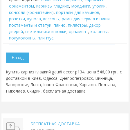
орнаментом
,
карнизы гладкие
,
молдинги
,
уголки
,
консоли (кронштейны)
,
порталы для каминов
,
розетки
,
купола
,
кессоны
,
рамы для зеркал и ниши
,
постаменты и статуи
,
панно
,
пилястры
,
декор
дверей
,
cветильники и полки
,
орнамент
,
колонны
,
полуколонны
,
плинтус
.
Купить карниз гладкий gaudi decor p134, цена 546,00 грн, с
доставкой в Киев, Одесса, Днепропетровск, Винница,
Запорожье, Львів, Івано-Франківськ, Харьков, Полтава,
Николаев. Скидки, бесплатная доставка.
БЕСПЛАТНАЯ ДОСТАВКА