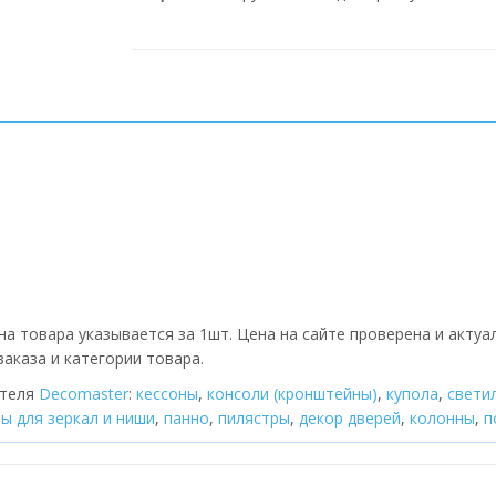
на товара указывается за 1шт. Цена на сайте проверена и актуа
аказа и категории товара.
ителя
Decomaster
:
кессоны
,
консоли (кронштейны)
,
купола
,
cвети
ы для зеркал и ниши
,
панно
,
пилястры
,
декор дверей
,
колонны
,
п