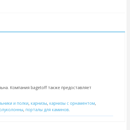
льна. Компания bagetoff также предоставляет
льники и полки
,
карнизы
,
карнизы с орнаментом
,
олуколонны
,
порталы для каминов
.