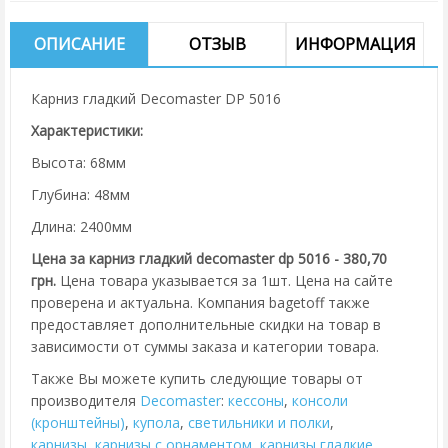
ОПИСАНИЕ
ОТЗЫВ
ИНФОРМАЦИЯ
Карниз гладкий Decomaster DP 5016
Характеристики:
Высота: 68мм
Глубина: 48мм
Длина: 2400мм
Цена за карниз гладкий decomaster dp 5016 - 380,70
грн.
Цена товара указывается за 1шт. Цена на сайте
проверена и актуальна. Компания bagetoff также
предоставляет дополнительные скидки на товар в
зависимости от суммы заказа и категории товара.
Также Вы можете купить следующие товары от
производителя
Decomaster
:
кессоны
,
консоли
(кронштейны)
,
купола
,
cветильники и полки
,
карнизы
,
карнизы с орнаментом
,
карнизы гладкие
,