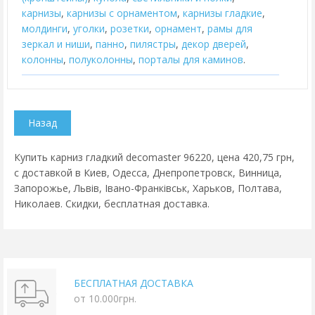
карнизы
,
карнизы с орнаментом
,
карнизы гладкие
,
молдинги
,
уголки
,
розетки
,
орнамент
,
рамы для
зеркал и ниши
,
панно
,
пилястры
,
декор дверей
,
колонны
,
полуколонны
,
порталы для каминов
.
Купить карниз гладкий decomaster 96220, цена 420,75 грн,
с доставкой в Киев, Одесса, Днепропетровск, Винница,
Запорожье, Львів, Івано-Франківськ, Харьков, Полтава,
Николаев. Скидки, бесплатная доставка.
БЕСПЛАТНАЯ ДОСТАВКА
от 10.000грн.