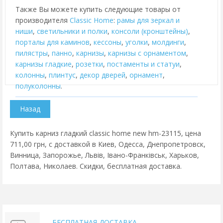
Также Вы можете купить следующие товары от
производителя
Classic Home
:
рамы для зеркал и
ниши
,
cветильники и полки
,
консоли (кронштейны)
,
порталы для каминов
,
кессоны
,
уголки
,
молдинги
,
пилястры
,
панно
,
карнизы
,
карнизы с орнаментом
,
карнизы гладкие
,
розетки
,
постаменты и статуи
,
колонны
,
плинтус
,
декор дверей
,
орнамент
,
полуколонны
.
Купить карниз гладкий classic home new hm-23115, цена
711,00 грн, с доставкой в Киев, Одесса, Днепропетровск,
Винница, Запорожье, Львів, Івано-Франківськ, Харьков,
Полтава, Николаев. Скидки, бесплатная доставка.
БЕСПЛАТНАЯ ДОСТАВКА