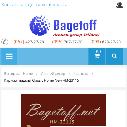
Контакты
|
Доставка и оплата
(067)
(095)
(093)
427-27-28
707-27-28
628-27-28
товаров (0)
Вы здесь:
Home
Лепной декор
Карнизы
Карниз гладкий Classic Home New HM-23115