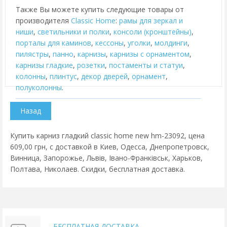
Также Вы можете купить следующие товары от
производителя
Classic Home
:
рамы для зеркал и
ниши
,
cветильники и полки
,
консоли (кронштейны)
,
порталы для каминов
,
кессоны
,
уголки
,
молдинги
,
пилястры
,
панно
,
карнизы
,
карнизы с орнаментом
,
карнизы гладкие
,
розетки
,
постаменты и статуи
,
колонны
,
плинтус
,
декор дверей
,
орнамент
,
полуколонны
.
Купить карниз гладкий classic home new hm-23092, цена
609,00 грн, с доставкой в Киев, Одесса, Днепропетровск,
Винница, Запорожье, Львів, Івано-Франківськ, Харьков,
Полтава, Николаев. Скидки, бесплатная доставка.
БЕСПЛАТНАЯ ДОСТАВКА