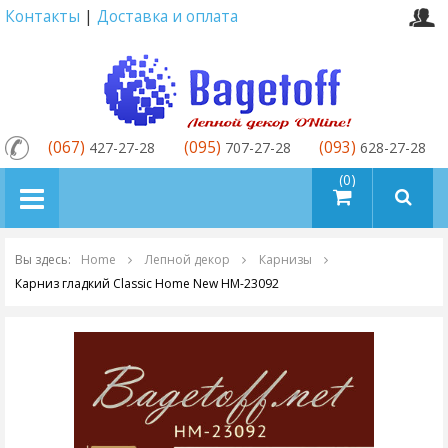
Контакты
|
Доставка и оплата
(067)
(095)
(093)
427-27-28
707-27-28
628-27-28
товаров (0)
Вы здесь:
Home
Лепной декор
Карнизы
Карниз гладкий Classic Home New HM-23092