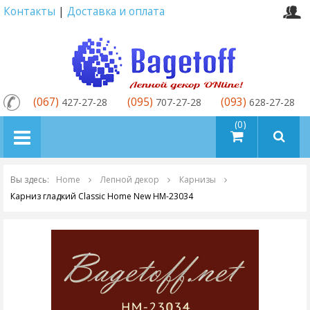
Контакты
|
Доставка и оплата
(067)
(095)
(093)
427-27-28
707-27-28
628-27-28
товаров (0)
Вы здесь:
Home
Лепной декор
Карнизы
Карниз гладкий Classic Home New HM-23034