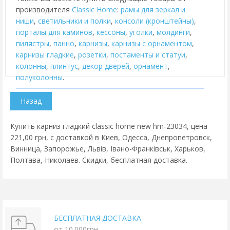
производителя
Classic Home
:
рамы для зеркал и
ниши
,
cветильники и полки
,
консоли (кронштейны)
,
порталы для каминов
,
кессоны
,
уголки
,
молдинги
,
пилястры
,
панно
,
карнизы
,
карнизы с орнаментом
,
карнизы гладкие
,
розетки
,
постаменты и статуи
,
колонны
,
плинтус
,
декор дверей
,
орнамент
,
полуколонны
.
Купить карниз гладкий classic home new hm-23034, цена
221,00 грн, с доставкой в Киев, Одесса, Днепропетровск,
Винница, Запорожье, Львів, Івано-Франківськ, Харьков,
Полтава, Николаев. Скидки, бесплатная доставка.
БЕСПЛАТНАЯ ДОСТАВКА
от 10.000грн.