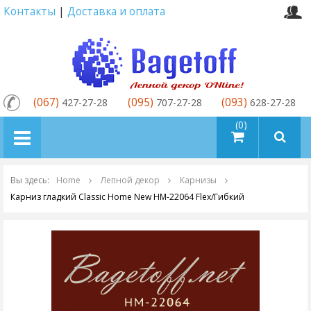
Контакты
|
Доставка и оплата
(067)
(095)
(093)
427-27-28
707-27-28
628-27-28
товаров (0)
Вы здесь:
Home
Лепной декор
Карнизы
Карниз гладкий Classic Home New HM-22064 Flex/Гибкий