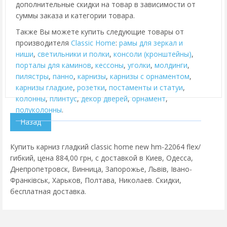
дополнительные скидки на товар в зависимости от
суммы заказа и категории товара.
Также Вы можете купить следующие товары от
производителя
Classic Home
:
рамы для зеркал и
ниши
,
cветильники и полки
,
консоли (кронштейны)
,
порталы для каминов
,
кессоны
,
уголки
,
молдинги
,
пилястры
,
панно
,
карнизы
,
карнизы с орнаментом
,
карнизы гладкие
,
розетки
,
постаменты и статуи
,
колонны
,
плинтус
,
декор дверей
,
орнамент
,
полуколонны
.
Купить карниз гладкий classic home new hm-22064 flex/
гибкий, цена 884,00 грн, с доставкой в Киев, Одесса,
Днепропетровск, Винница, Запорожье, Львів, Івано-
Франківськ, Харьков, Полтава, Николаев. Скидки,
бесплатная доставка.