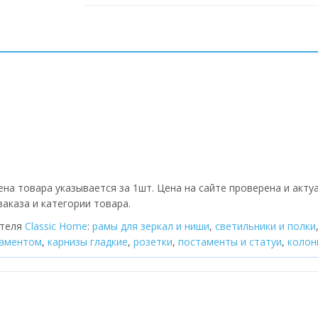
ена товара указывается за 1шт. Цена на сайте проверена и акту
аказа и категории товара.
ителя
Classic Home
:
рамы для зеркал и ниши
,
cветильники и полки
наментом
,
карнизы гладкие
,
розетки
,
постаменты и статуи
,
колон