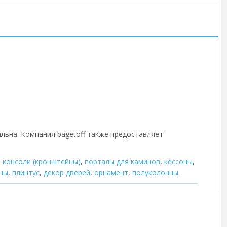
альна. Компания bagetoff также предоставляет
,
консоли (кронштейны)
,
порталы для каминов
,
кессоны
,
ны
,
плинтус
,
декор дверей
,
орнамент
,
полуколонны
.