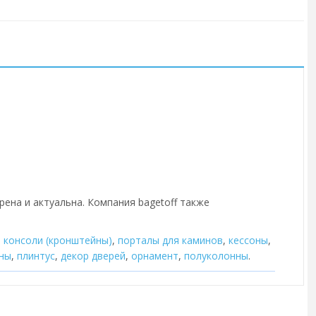
рена и актуальна. Компания bagetoff также
,
консоли (кронштейны)
,
порталы для каминов
,
кессоны
,
ны
,
плинтус
,
декор дверей
,
орнамент
,
полуколонны
.