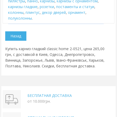
пилястры
,
панно
,
карнизы
,
карнизы с орнаментом
,
карнизы гладкие
,
розетки
,
постаменты и статуи
,
колонны
,
плинтус
,
декор дверей
,
орнамент
,
полуколонны
.
Купить карниз гладкий classic home 2-0521, цена 265,00
грн, с доставкой в Киев, Одесса, Днепропетровск,
Винница, Запорожье, Львів, Івано-Франківськ, Харьков,
Полтава, Николаев. Скидки, бесплатная доставка.
БЕСПЛАТНАЯ ДОСТАВКА
от 10.000грн.