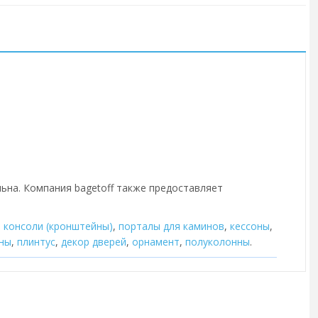
льна. Компания bagetoff также предоставляет
,
консоли (кронштейны)
,
порталы для каминов
,
кессоны
,
ны
,
плинтус
,
декор дверей
,
орнамент
,
полуколонны
.