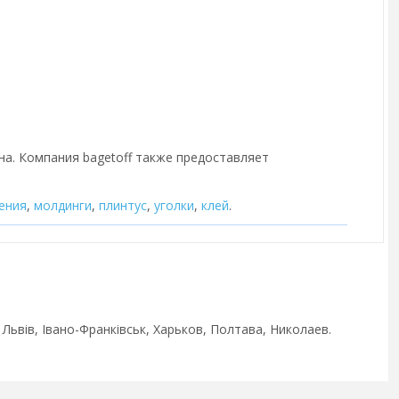
на. Компания bagetoff также предоставляет
ения
,
молдинги
,
плинтус
,
уголки
,
клей
.
 Львів, Івано-Франківськ, Харьков, Полтава, Николаев.